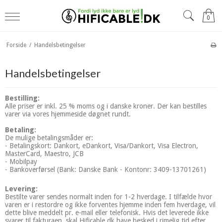
0
Forside
/
Handelsbetingelser
Handelsbetingelser
Bestilling:
Alle priser er inkl. 25 % moms og i danske kroner. Der kan bestilles
varer via vores hjemmeside døgnet rundt.
Betaling:
De mulige betalingsmåder er:
- Betalingskort: Dankort, eDankort, Visa/Dankort, Visa Electron,
MasterCard, Maestro, JCB
- Mobilpay
- Bankoverførsel (Bank: Danske Bank - Kontonr: 3409-13701261)
Levering:
Bestilte varer sendes normalt inden for 1-2 hverdage. I tilfælde hvor
varen er i restordre og ikke forventes hjemme inden fem hverdage, vil
dette blive meddelt pr. e-mail eller telefonisk. Hvis det leverede ikke
svarer til fakturaen, skal Hificable.dk have besked i rimelig tid efter