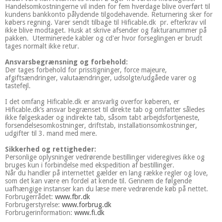
Handelsomkostningerne vil inden for fem hverdage blive overført til
kundens bankkonto pålydende tilgodehavende. Returnering sker for
købers regning. Varer sendt tilbage til Hificable.dk pr. efterkrav vil
ikke blive modtaget. Husk at skrive afsender og fakturanummer på
pakken. Uterminerede kabler og cd'er hvor forseglingen er brudt
tages normalt ikke retur.
Ansvarsbegrænsning og forbehold:
Der tages forbehold for prisstigninger, force majeure,
afgiftsændringer, valutaændringer, udsolgte/udgåede varer og
tastefejl.
I det omfang Hificable.dk er ansvarlig overfor køberen, er
Hificable.dk’s ansvar begrænset til direkte tab og omfatter således
ikke følgeskader og indirekte tab, såsom tabt arbejdsfortjeneste,
forsendelsesomkostninger, driftstab, installationsomkostninger,
udgifter til 3. mand med mere.
Sikkerhed og rettigheder:
Personlige oplysninger vedrørende bestillinger videregives ikke og
bruges kun i forbindelse med ekspedition af bestillinger.
Når du handler på internettet gælder en lang række regler og love,
som det kan være en fordel at kende til. Gennem de følgende
uafhængige instanser kan du læse mere vedrørende køb på nettet.
Forbrugerrådet:
www.fbr.dk
Forbrugerstyrelse:
www.forbrug.dk
Forbrugerinformation:
www.fi.dk