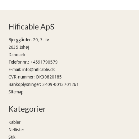
Hificable ApS
Bjerggården 20, 3. tv
2635 Ishøj
Danmark
Telefonnr.
:
+4591790579
E-mail
:
info@hificable.dk
CVR-nummer
:
DK30820185
Bankoplysninger
:
3409-0013701261
Sitemap
Kategorier
Kabler
Netlister
Stik