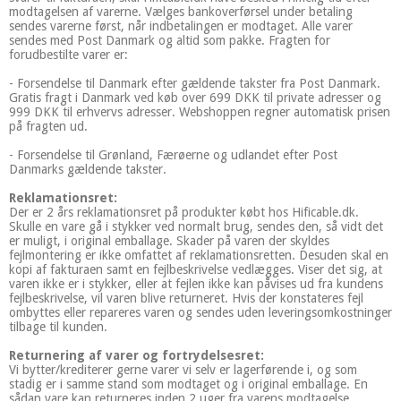
modtagelsen af varerne. Vælges bankoverførsel under betaling
sendes varerne først, når indbetalingen er modtaget. Alle varer
sendes med Post Danmark og altid som pakke. Fragten for
forudbestilte varer er:
- Forsendelse til Danmark efter gældende takster fra Post Danmark.
Gratis fragt i Danmark ved køb over 699 DKK til private adresser og
999 DKK til erhvervs adresser. Webshoppen regner automatisk prisen
på fragten ud.
- Forsendelse til Grønland, Færøerne og udlandet efter Post
Danmarks gældende takster.
Reklamationsret:
Der er 2 års reklamationsret på produkter købt hos Hificable.dk.
Skulle en vare gå i stykker ved normalt brug, sendes den, så vidt det
er muligt, i original emballage. Skader på varen der skyldes
fejlmontering er ikke omfattet af reklamationsretten. Desuden skal en
kopi af fakturaen samt en fejlbeskrivelse vedlægges. Viser det sig, at
varen ikke er i stykker, eller at fejlen ikke kan påvises ud fra kundens
fejlbeskrivelse, vil varen blive returneret. Hvis der konstateres fejl
ombyttes eller repareres varen og sendes uden leveringsomkostninger
tilbage til kunden.
Returnering af varer og fortrydelsesret:
Vi bytter/krediterer gerne varer vi selv er lagerførende i, og som
stadig er i samme stand som modtaget og i original emballage. En
sådan vare kan returneres inden 2 uger fra varens modtagelse.