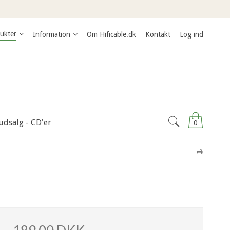
ukter
Information
Om Hificable.dk
Kontakt
Log ind
udsalg - CD'er
0