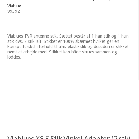
Viablue
99392
Viablues TVR antenne stik. Sættet består af 1 han stik og 1 hun
stik dvs. 2 stik ialt. Stikket er 100% skærmet hvilket gør en
kæmpe forskel i forhold til alm. plastikstik og desuden er stikket
nemt at arbejde med. Stikket kan både skrues sammen og
loddes.
Viablues XS F Stik Vinkel Adapter (2 stk)