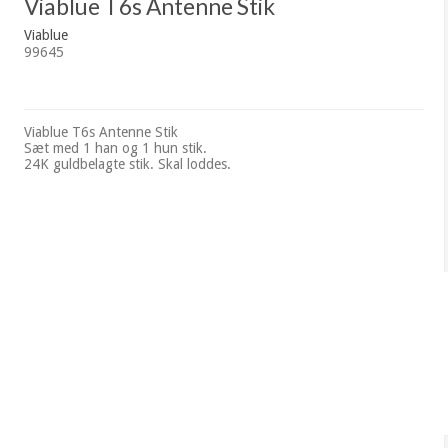
Viablue T6s Antenne Stik
Viablue
99645
Viablue T6s Antenne Stik
Sæt med 1 han og 1 hun stik.
24K guldbelagte stik. Skal loddes.