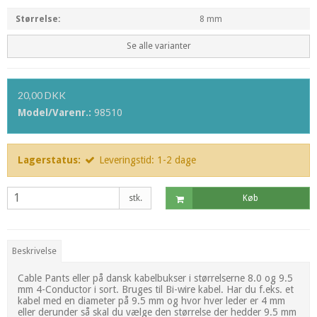
Størrelse:
8 mm
Se alle varianter
20,00 DKK
Model/Varenr.:
98510
Lagerstatus:
Leveringstid: 1-2 dage
stk.
Køb
Beskrivelse
Cable Pants eller på dansk kabelbukser i størrelserne 8.0 og 9.5
mm 4-Conductor i sort. Bruges til Bi-wire kabel. Har du f.eks. et
kabel med en diameter på 9.5 mm og hvor hver leder er 4 mm
eller derunder så skal du vælge den størrelse der hedder 9.5 mm