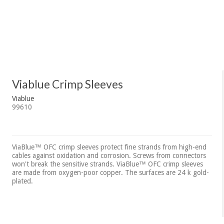
Viablue Crimp Sleeves
Viablue
99610
ViaBlue™ OFC crimp sleeves protect fine strands from high-end
cables against oxidation and corrosion. Screws from connectors
won't break the sensitive strands. ViaBlue™ OFC crimp sleeves
are made from oxygen-poor copper. The surfaces are 24 k gold-
plated.