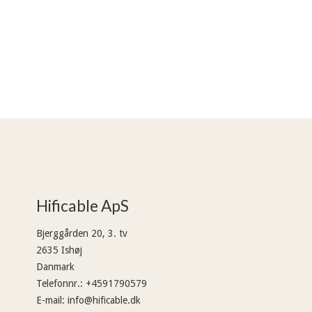
Hificable ApS
Bjerggården 20, 3. tv
2635 Ishøj
Danmark
Telefonnr.
:
+4591790579
E-mail
:
info@hificable.dk