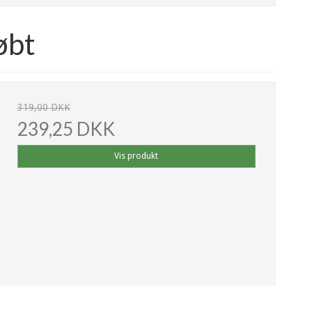
øbt
319,00 DKK
239,25 DKK
Vis produkt