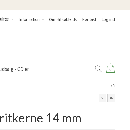
ukter
Information
Om Hificable.dk
Kontakt
Log ind
udsalg - CD'er
0
rritkerne 14 mm